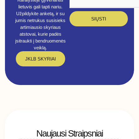
lietuvis gali tapti nariu.
Užpildykite anketą, ir su
SIŲSTI
jumis netrukus susisieks
artimiausio skyriaus
atstovai, kurie padės
įsitraukti į bendruomenės
veiklą.
JKLB SKYRIAI
Naujausi Straipsniai