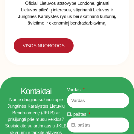
Oficiali Lietuvos atstovybė Londone, ginanti
Liet
Lietuvos piliečių interesus, stiprinanti Lietuvos ir
Jungtinės Karalystės ryšius bei skatinanti kultūrinį,
švietimo ir ekonominį bendradarbiavimą.
VISOS NUORODOS
Kontaktai
Vardas
Norite daugiau sužinoti apie
Jungtinės Karalystės Lietuvių
Bendruomenę (JKLB) ar
El. paštas
prisijungti prie mūsų veiklos?
Susisiekite su artimiausiu JKLB
skyriumi ir tapkite aktyvios