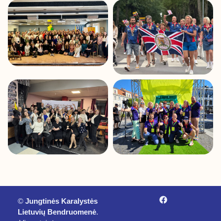
©
Jungtinės Karalystės
Lietuvių Bendruomenė
.