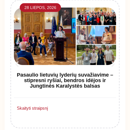
28 LIEPOS, 2026
Pasaulio lietuvių lyderių suvažiavime –
stipresni ryšiai, bendros idėjos ir
Jungtinės Karalystės balsas
Sk
Skaityti straipsnį