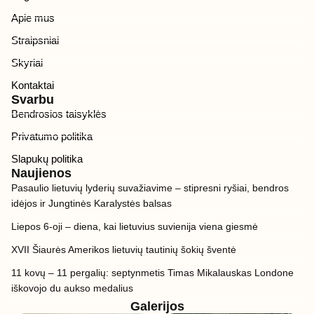
Apie mus
Straipsniai
Skyriai
Kontaktai
Svarbu
Bendrosios taisyklės
Privatumo politika
Slapukų politika
Naujienos
Pasaulio lietuvių lyderių suvažiavime – stipresni ryšiai, bendros
idėjos ir Jungtinės Karalystės balsas
Liepos 6-oji – diena, kai lietuvius suvienija viena giesmė
XVII Šiaurės Amerikos lietuvių tautinių šokių šventė
11 kovų – 11 pergalių: septynmetis Timas Mikalauskas Londone
iškovojo du aukso medalius
Galerijos