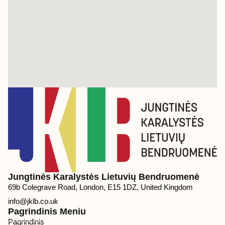
Jungtinės Karalystės Lietuvių Bendruomenė
69b Colegrave Road, London, E15 1DZ, United Kingdom
info@jklb.co.uk
Pagrindinis Meniu
Pagrindinis