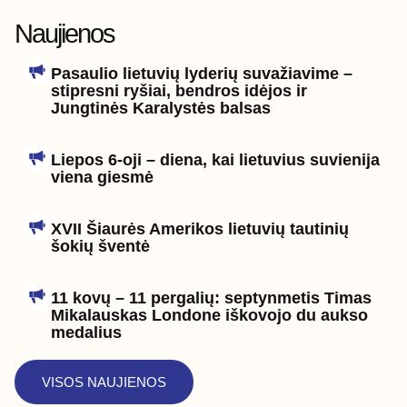
Naujienos
Pasaulio lietuvių lyderių suvažiavime –
stipresni ryšiai, bendros idėjos ir
Jungtinės Karalystės balsas
Liepos 6-oji – diena, kai lietuvius suvienija
viena giesmė
XVII Šiaurės Amerikos lietuvių tautinių
šokių šventė
11 kovų – 11 pergalių: septynmetis Timas
Mikalauskas Londone iškovojo du aukso
medalius
VISOS NAUJIENOS