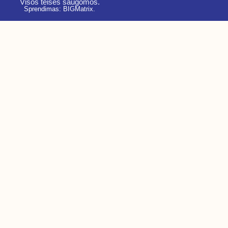
Visos teisės saugomos.
Sprendimas: BIGMatrix
.