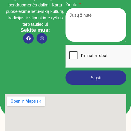
Žinutė
bendruomenės dalimi. Kartu
puoselėkime lietuvišką kultūrą,
tradicijas ir stiprinkime ryšius
tarp tautiečių!
Sekite mus:
Siųsti