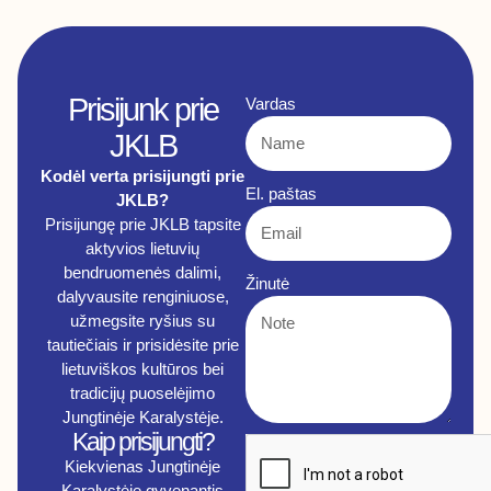
Prisijunk prie
Vardas
JKLB
Kodėl verta prisijungti prie
El. paštas
JKLB?
Prisijungę prie JKLB tapsite
aktyvios lietuvių
bendruomenės dalimi,
Žinutė
dalyvausite renginiuose,
užmegsite ryšius su
tautiečiais ir prisidėsite prie
lietuviškos kultūros bei
tradicijų puoselėjimo
Jungtinėje Karalystėje.
Kaip prisijungti?
Kiekvienas Jungtinėje
Karalystėje gyvenantis