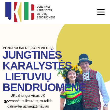
BENDRUOMENĖ, KURI VIENIJA
JUNGTINĖS
KARALYSTĖS
LIETUVIŲ
BENDRUOMENĖ
JKLB jungia visus JK
gyvenančius lietuvius, suteikia
galimybę užmegzti naujas