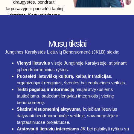
draugystes, bendrauti
tarpusavyje ir puoselėti tautinį
identitetą. Kartu stipriname
lietuvišką bendruomenę
užsienyje!
APIE
KONTAKTAI
Mūsų tikslai
MUS
Jungtinės Karalystės Lietuvių Bendruomenė (JKLB) siekia:
Vienyti lietuvius
visoje Jungtinėje Karalystėje, stiprinant
jų bendruomeninius ryšius.
Puoselėti lietuvišką kultūrą, kalbą ir tradicijas
,
organizuojant renginius, šventes bei edukacines veiklas.
Teikti pagalbą ir informaciją
naujai atvykusiems
tautiečiams, padedant lengviau integruotis į vietinę
bendruomenę.
Skatinti visuomeninį aktyvumą
, kviečiant lietuvius
dalyvauti bendruomeninėje veikloje, savanorystėje ir
tarptautiniuose projektuose.
Atstovauti lietuvių interesams JK
bei palaikyti ryšius su