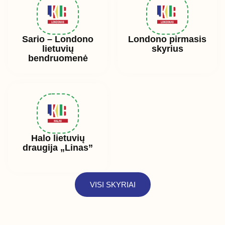
Sario – Londono
Londono pirmasis
lietuvių
skyrius
bendruomenė
Halo lietuvių
draugija „Linas”
VISI SKYRIAI