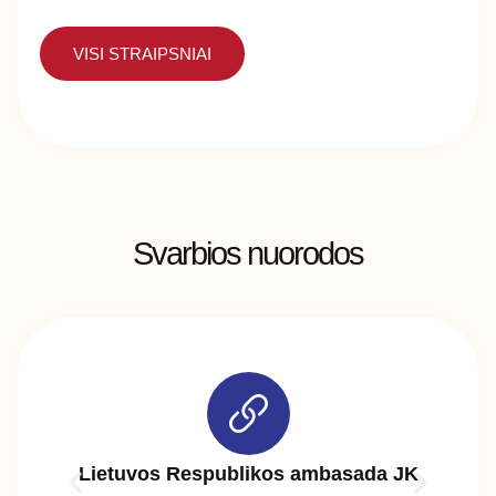
VISI STRAIPSNIAI
Svarbios nuorodos
Lietuvos Respublikos ambasada JK
Jun