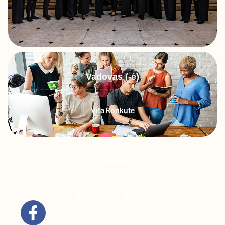
Vadovas (-ė)
Vita Ronkute
Kontaktai
vronkute@yahoo.co.uk
El. paštas:
Socialiniai tinklai