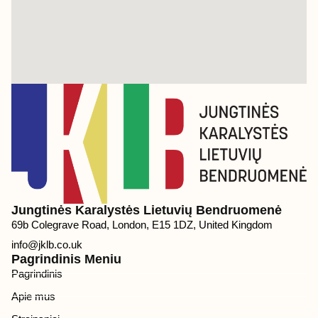
Jungtinės Karalystės Lietuvių Bendruomenė
69b Colegrave Road, London, E15 1DZ, United Kingdom
info@jklb.co.uk
Pagrindinis Meniu
Pagrindinis
Apie mus