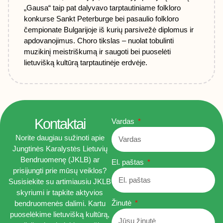
„Gausa“ taip pat dalyvavo tarptautiniame folkloro
konkurse Sankt Peterburge bei pasaulio folkloro
čempionate Bulgarijoje iš kurių parsivežė diplomus ir
apdovanojimus. Choro tikslas – nuolat tobulinti
muzikinį meistriškumą ir saugoti bei puoselėti
lietuvišką kultūrą tarptautinėje erdvėje.
Kontaktai
Vardas
Norite daugiau sužinoti apie
Jungtinės Karalystės Lietuvių
Bendruomenę (JKLB) ar
El. paštas
prisijungti prie mūsų veiklos?
Susisiekite su artimiausiu JKLB
skyriumi ir tapkite aktyvios
Žinutė
bendruomenės dalimi. Kartu
puoselėkime lietuvišką kultūrą,