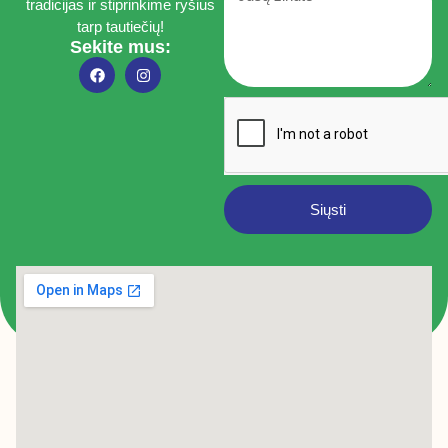
tradicijas ir stiprinkime ryšius
tarp tautiečių!
Sekite mus:
Siųsti