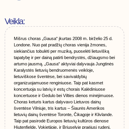
Veikla:
Mišrus choras „Gausa“ įkurtas 2008 m. birželio 25 d.
Londone. Nuo pat pradžių choras vienija žmones,
siekiančius tobulėti per muziką, puoselėti lietuvišką
tapatybę ir per dainą patirti bendrystės, džiaugsmo bei
artumo jausmą. „Gausa“ aktyviai dalyvauja Jungtinės
Karalystės lietuvių bendruomenės veikloje,
lietuviškose šventėse, bei savivaldybių
organizuojamuose renginiuose. Taip pat kasmet
koncertuoja su latvių ir estų chorais Kalėdiniuose
koncertuose ir Gedulo bei Vilties dienos minėjimuose.
Choras keturis kartus dalyvavo Lietuvos dainų
šventėse Vilniuje, tris kartus – Šiaurės Amerikos
lietuvių dainų šventėse Toronte, Čikagoje ir Klivlande.
Taip pat pasirodė Europos lietuvių kultūros dienose
Hiutenfielde, Vokietijoje, ir Briuselyje praėjusį rudenį.