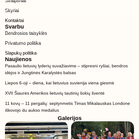
Straipsniai
Skyriai
Kontaktai
Svarbu
Bendrosios taisyklės
Privatumo politika
Slapukų politika
Naujienos
Pasaulio lietuvių lyderių suvažiavime – stipresni ryšiai, bendros
idėjos ir Jungtinės Karalystės balsas
Liepos 6-oji – diena, kai lietuvius suvienija viena giesmė
XVII Šiaurės Amerikos lietuvių tautinių šokių šventė
11 kovų – 11 pergalių: septynmetis Timas Mikalauskas Londone
iškovojo du aukso medalius
Galerijos