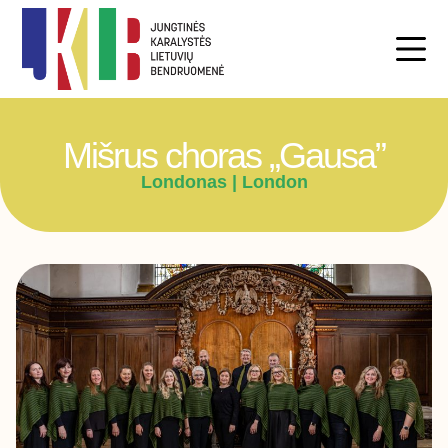
Mišrus choras „Gausa”
Londonas | London