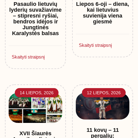
Pasaulio lietuvių
Liepos 6-oji – diena,
lyderių suvažiavime
kai lietuvius
– stipresni ryšiai,
suvienija viena
bendros idėjos ir
giesmė
Jungtinės
Karalystės balsas
Skaityti straipsnį
Skaityti straipsnį
14 LIEPOS, 2026
12 LIEPOS, 2026
11 kovų – 11
XVII Šiaurės
pergalių: