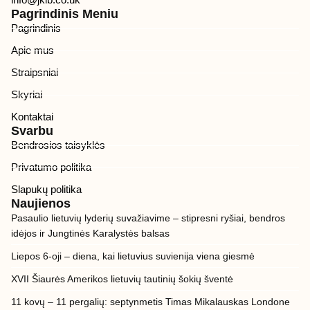
Pagrindinis Meniu
Pagrindinis
Apie mus
Straipsniai
Skyriai
Kontaktai
Svarbu
Bendrosios taisyklės
Privatumo politika
Slapukų politika
Naujienos
Pasaulio lietuvių lyderių suvažiavime – stipresni ryšiai, bendros
idėjos ir Jungtinės Karalystės balsas
Liepos 6-oji – diena, kai lietuvius suvienija viena giesmė
XVII Šiaurės Amerikos lietuvių tautinių šokių šventė
11 kovų – 11 pergalių: septynmetis Timas Mikalauskas Londone