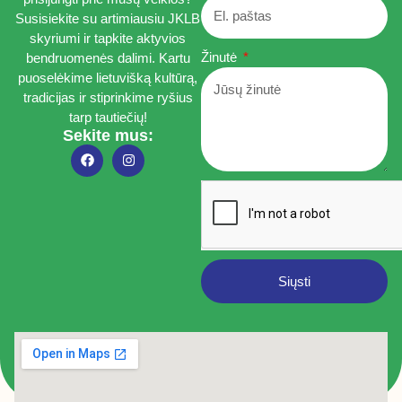
Susisiekite su artimiausiu JKLB
skyriumi ir tapkite aktyvios
Žinutė
bendruomenės dalimi. Kartu
puoselėkime lietuvišką kultūrą,
tradicijas ir stiprinkime ryšius
tarp tautiečių!
Sekite mus:
Siųsti