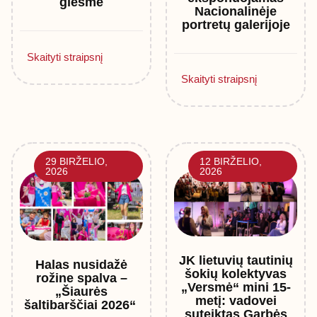
giesmė
Nacionalinėje
portretų galerijoje
Skaityti straipsnį
Skaityti straipsnį
29 BIRŽELIO,
12 BIRŽELIO,
2026
2026
JK lietuvių tautinių
Halas nusidažė
šokių kolektyvas
rožine spalva –
„Versmė“ mini 15-
„Šiaurės
metį: vadovei
šaltibarščiai 2026“
suteiktas Garbės