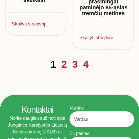
prasmingai
paminėjo 85-ąsias
tremčių metines
Skaityti straipsnį
Skaityti straipsnį
1
2
3
4
Kontaktai
Vardas
Norite daugiau sužinoti apie
Jungtinės Karalystės Lietuvių
Bendruomenę (JKLB) ar
El. paštas
prisijungti prie mūsų veiklos?