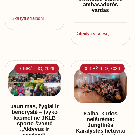
ambasadorės
vardas
Skaityti straipsnį
Skaityti straipsnį
9 BIRŽELIO, 2026
9 BIRŽELIO, 2026
Jaunimas, žygiai ir
bendrystė – įvyko
Kalba, kurios
kasmetinė JKLB
neištrėmė:
sporto šventė
Jungtinės
„Aktyvus ir
Karalystės lietuviai
sveikas!“