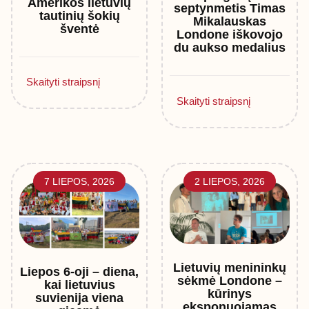
Amerikos lietuvių
septynmetis Timas
tautinių šokių
Mikalauskas
šventė
Londone iškovojo
du aukso medalius
Skaityti straipsnį
Skaityti straipsnį
7 LIEPOS, 2026
2 LIEPOS, 2026
Lietuvių menininkų
Liepos 6-oji – diena,
sėkmė Londone –
kai lietuvius
kūrinys
suvienija viena
eksponuojamas