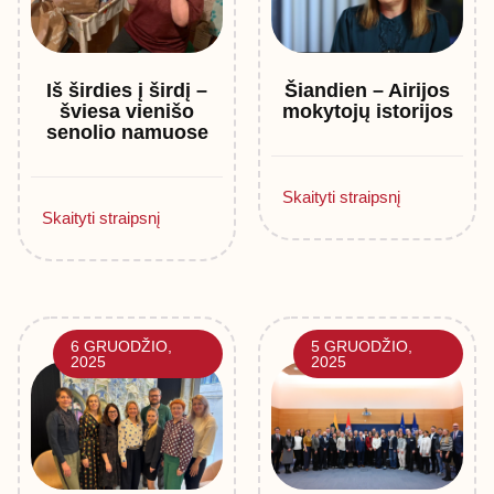
Iš širdies į širdį –
Šiandien – Airijos
šviesa vienišo
mokytojų istorijos
senolio namuose
Skaityti straipsnį
Skaityti straipsnį
6 GRUODŽIO,
5 GRUODŽIO,
2025
2025