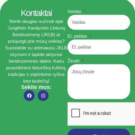
Kontaktai
Vardas
Norite daugiau sužinoti apie
Jungtinės Karalystės Lietuvių
Bendruomenę (JKLB) ar
El. paštas
prisijungti prie mūsų veiklos?
Susisiekite su artimiausiu JKLB
skyriumi ir tapkite aktyvios
Žinutė
bendruomenės dalimi. Kartu
puoselėkime lietuvišką kultūrą,
tradicijas ir stiprinkime ryšius
tarp tautiečių!
Sekite mus: