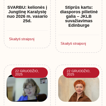
SVARBU: kelionės į
Stiprūs kartu:
Jungtinę Karalystę
diasporos pilietinė
nuo 2026 m. vasario
galia – JKLB
25d.
suvažiavimas
Edinburge
Skaityti straipsnį
Skaityti straipsnį
22 GRUODŽIO,
22 GRUODŽIO,
2025
2025