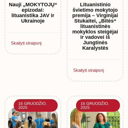
Nauji „MOKYTOJŲ“
Lituanistinio
epizodai:
švietimo mokytojo
lituanistika JAV ir
premija – Virginijai
Ukrainoje
Stukaitei, „Bitės“
lituanistinės
mokyklos steigėjai
ir vadovei iš
Jungtinės
Skaityti straipsnį
Karalystės
Skaityti straipsnį
16 GRUODŽIO,
16 GRUODŽIO,
2025
2025