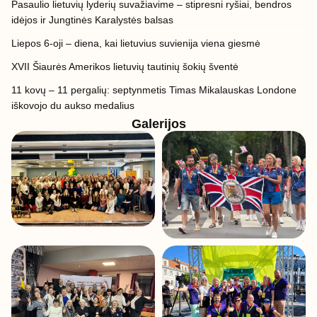
Pasaulio lietuvių lyderių suvažiavime – stipresni ryšiai, bendros
idėjos ir Jungtinės Karalystės balsas
Liepos 6-oji – diena, kai lietuvius suvienija viena giesmė
XVII Šiaurės Amerikos lietuvių tautinių šokių šventė
11 kovų – 11 pergalių: septynmetis Timas Mikalauskas Londone
iškovojo du aukso medalius
Galerijos