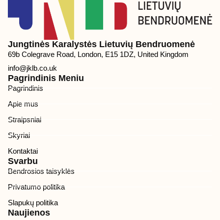
Jungtinės Karalystės Lietuvių Bendruomenė
69b Colegrave Road, London, E15 1DZ, United Kingdom
info@jklb.co.uk
Pagrindinis Meniu
Pagrindinis
Apie mus
Straipsniai
Skyriai
Kontaktai
Svarbu
Bendrosios taisyklės
Privatumo politika
Slapukų politika
Naujienos