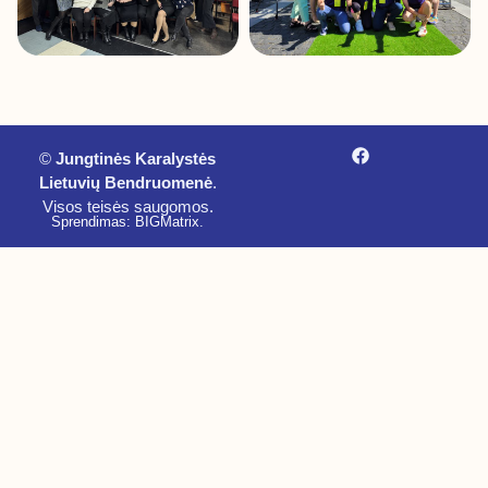
©
Jungtinės Karalystės
Lietuvių Bendruomenė
.
Visos teisės saugomos.
Sprendimas: BIGMatrix
.