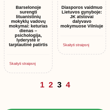
Barselonoje
Diasporos vaidmuo
surengti
Lietuvos gynyboje:
lituanistinių
JK atstovai
mokyklų vadovų
dalyvavo
mokymai: keturias
mokymuose Vilniuje
dienas –
psichologija,
lyderystė ir
tarptautinė patirtis
Skaityti straipsnį
Skaityti straipsnį
1
2
3
4