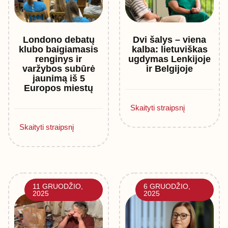
Londono debatų
Dvi šalys – viena
klubo baigiamasis
kalba: lietuviškas
renginys ir
ugdymas Lenkijoje
varžybos subūrė
ir Belgijoje
jaunimą iš 5
Europos miestų
Skaityti straipsnį
Skaityti straipsnį
11 GRUODŽIO,
6 GRUODŽIO,
2025
2025