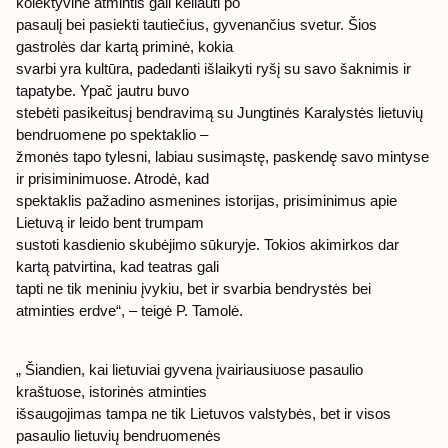
kolektyvinė atmintis gali keliauti po
pasaulį bei pasiekti tautiečius, gyvenančius svetur. Šios
gastrolės dar kartą priminė, kokia
svarbi yra kultūra, padedanti išlaikyti ryšį su savo šaknimis ir
tapatybe. Ypač jautru buvo
stebėti pasikeitusį bendravimą su Jungtinės Karalystės lietuvių
bendruomene po spektaklio –
žmonės tapo tylesni, labiau susimąstę, paskendę savo mintyse
ir prisiminimuose. Atrodė, kad
spektaklis pažadino asmenines istorijas, prisiminimus apie
Lietuvą ir leido bent trumpam
sustoti kasdienio skubėjimo sūkuryje. Tokios akimirkos dar
kartą patvirtina, kad teatras gali
tapti ne tik meniniu įvykiu, bet ir svarbia bendrystės bei
atminties erdve“, – teigė P. Tamolė.
„ Šiandien, kai lietuviai gyvena įvairiausiuose pasaulio
kraštuose, istorinės atminties
išsaugojimas tampa ne tik Lietuvos valstybės, bet ir visos
pasaulio lietuvių bendruomenės