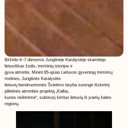
Birželio 6–7 dienomis Jungtinėje Karalystėje skambėjo
lietuviškas žodis, tremtinių istorijos ir
gyva atmintis. Minint 85-ąsias Lietuvos gyventojų trėmimų
metines, Jungtinės Karalystės
lietuvių bendruomenės Švietimo taryba surengė išskirtinį
pilietinės atminties projektą „Kalba,
kurios neištrėmė“, subūrusį šimtus lietuvių iš įvairių šalies
regionų.