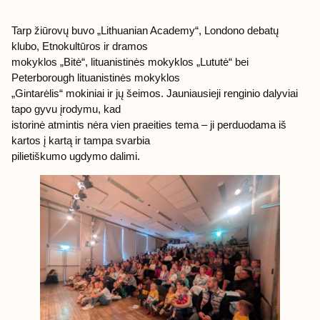
Tarp žiūrovų buvo „Lithuanian Academy“, Londono debatų
klubo, Etnokultūros ir dramos
mokyklos „Bitė“, lituanistinės mokyklos „Lututė“ bei
Peterborough lituanistinės mokyklos
„Gintarėlis“ mokiniai ir jų šeimos. Jauniausieji renginio dalyviai
tapo gyvu įrodymu, kad
istorinė atmintis nėra vien praeities tema – ji perduodama iš
kartos į kartą ir tampa svarbia
pilietiškumo ugdymo dalimi.