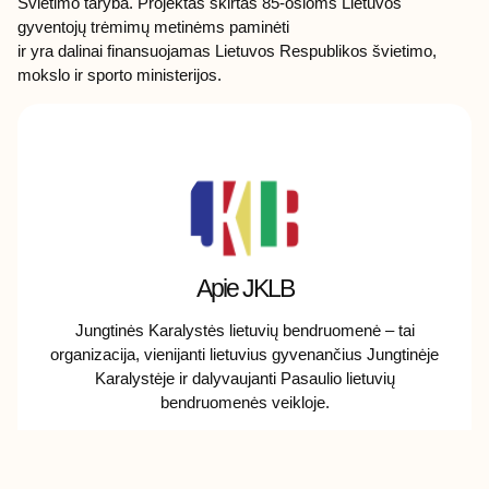
Švietimo taryba. Projektas skirtas 85-osioms Lietuvos
gyventojų trėmimų metinėms paminėti
ir yra dalinai finansuojamas Lietuvos Respublikos švietimo,
mokslo ir sporto ministerijos.
Apie JKLB
Jungtinės Karalystės lietuvių bendruomenė – tai
organizacija, vienijanti lietuvius gyvenančius Jungtinėje
Karalystėje ir dalyvaujanti Pasaulio lietuvių
bendruomenės veikloje.
ANKSTESNIS STRAIPSNIS
KITAS STRAIPSNIS