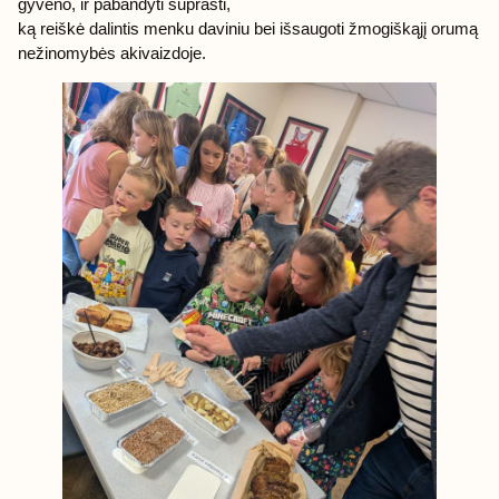
gyveno, ir pabandyti suprasti,
ką reiškė dalintis menku daviniu bei išsaugoti žmogiškąjį orumą
nežinomybės akivaizdoje.