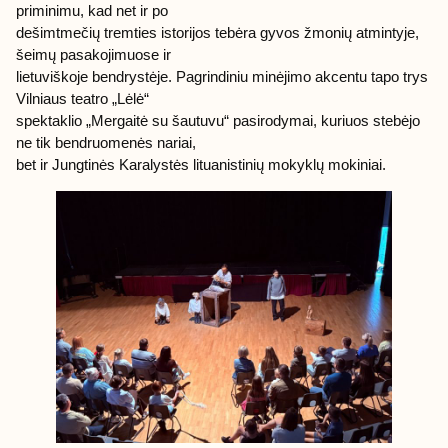
priminimu, kad net ir po
dešimtmečių tremties istorijos tebėra gyvos žmonių atmintyje,
šeimų pasakojimuose ir
lietuviškoje bendrystėje. Pagrindiniu minėjimo akcentu tapo trys
Vilniaus teatro „Lėlė“
spektaklio „Mergaitė su šautuvu“ pasirodymai, kuriuos stebėjo
ne tik bendruomenės nariai,
bet ir Jungtinės Karalystės lituanistinių mokyklų mokiniai.