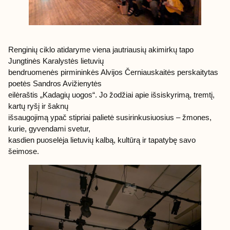
Renginių ciklo atidaryme viena jautriausių akimirkų tapo
Jungtinės Karalystės lietuvių
bendruomenės pirmininkės Alvijos Černiauskaitės perskaitytas
poetės Sandros Avižienytės
eilėraštis „Kadagių uogos“. Jo žodžiai apie išsiskyrimą, tremtį,
kartų ryšį ir šaknų
išsaugojimą ypač stipriai palietė susirinkusiuosius – žmones,
kurie, gyvendami svetur,
kasdien puoselėja lietuvių kalbą, kultūrą ir tapatybę savo
šeimose.