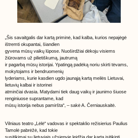
„Šis savaitgalis dar kartą priminė, kad kalba, kurios nepajėgė
ištremti okupantai, šiandien
gyvena mūsų vaikų lūpose. Nuoširdžiai dėkoju visiems
žiūrovams už pilietiškumą, jautrumą
ir pagarbą mūsų istorijai. Ypatingą padėką noriu skirti tėvams,
mokytojams ir bendruomenių
lyderiams, kurie kasdien ugdo jaunąją kartą meilės Lietuvai,
lietuvių kalbai ir istorinei
atminčiai dvasia. Matydami tiek daug vaikų ir jaunimo šiuose
renginiuose suprantame, kad
mūsų istorija nebus pamiršta“, – sakė A. Černiauskaitė.
Vilniaus teatro „Lėlė“ vadovas ir spektaklio režisierius Paulius
Tamolė pabrėžė, kad tokie
susitikimai su lietuviais užsienyje leidžia dar kartą įsitikinti