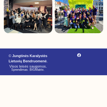
©
Jungtinės Karalystės
Lietuvių Bendruomenė
.
Visos teisės saugomos.
Sprendimas: BIGMatrix
.