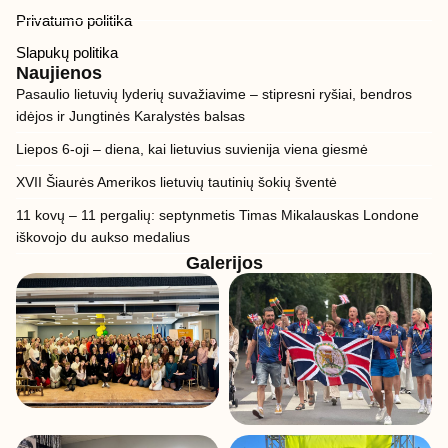
Privatumo politika
Slapukų politika
Naujienos
Pasaulio lietuvių lyderių suvažiavime – stipresni ryšiai, bendros
idėjos ir Jungtinės Karalystės balsas
Liepos 6-oji – diena, kai lietuvius suvienija viena giesmė
XVII Šiaurės Amerikos lietuvių tautinių šokių šventė
11 kovų – 11 pergalių: septynmetis Timas Mikalauskas Londone
iškovojo du aukso medalius
Galerijos