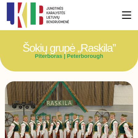
Šokių grupė „Raskila”
Piterboras | Peterborough