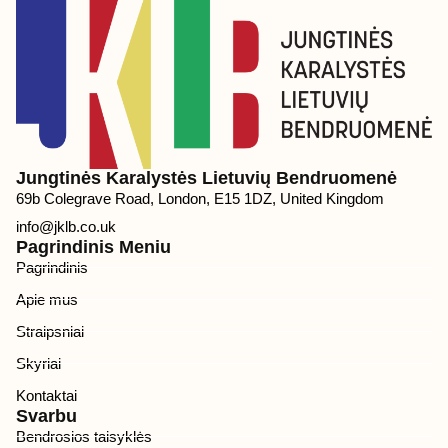
Jungtinės Karalystės Lietuvių Bendruomenė
69b Colegrave Road, London, E15 1DZ, United Kingdom
info@jklb.co.uk
Pagrindinis Meniu
Pagrindinis
Apie mus
Straipsniai
Skyriai
Kontaktai
Svarbu
Bendrosios taisyklės