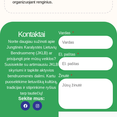
organizuojant renginius.
Kontaktai
Vardas
Norite daugiau sužinoti apie
Jungtinės Karalystės Lietuvių
Bendruomenę (JKLB) ar
El. paštas
prisijungti prie mūsų veiklos?
Susisiekite su artimiausiu JKLB
skyriumi ir tapkite aktyvios
Žinutė
bendruomenės dalimi. Kartu
puoselėkime lietuvišką kultūrą,
tradicijas ir stiprinkime ryšius
tarp tautiečių!
Sekite mus: