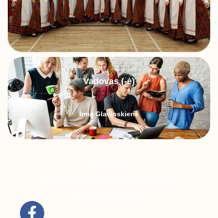
Vadovas (-ė)
Irma Glavinskienė
Kontaktai
El. paštas: raskiladancegroup@gmail.com
Socialiniai tinklai