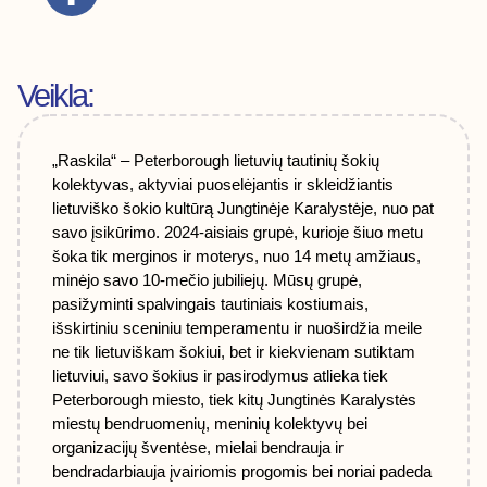
Veikla:
„Raskila“ – Peterborough lietuvių tautinių šokių
kolektyvas, aktyviai puoselėjantis ir skleidžiantis
lietuviško šokio kultūrą Jungtinėje Karalystėje, nuo pat
savo įsikūrimo. 2024-aisiais grupė, kurioje šiuo metu
šoka tik merginos ir moterys, nuo 14 metų amžiaus,
minėjo savo 10-mečio jubiliejų. Mūsų grupė,
pasižyminti spalvingais tautiniais kostiumais,
išskirtiniu sceniniu temperamentu ir nuoširdžia meile
ne tik lietuviškam šokiui, bet ir kiekvienam sutiktam
lietuviui, savo šokius ir pasirodymus atlieka tiek
Peterborough miesto, tiek kitų Jungtinės Karalystės
miestų bendruomenių, meninių kolektyvų bei
organizacijų šventėse, mielai bendrauja ir
bendradarbiauja įvairiomis progomis bei noriai padeda