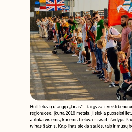
Hull lietuvių draugija „Linas“ – tai gyva ir veikli bendr
regionuose. Įkurta 2018 metais, ji siekia puoselėti lietu
aplinką visiems, kuriems Lietuva – svarbi širdyje. Pav
tvirtas šaknis. Kaip linas siekia saulės, taip ir mūs