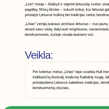
„Lino“ misija – išlaikyti ir stiprinti lietuvybę svetur, 
pagalbą. Mūsų tikslas – sukurti erdvę, kur lietuviai gali
pristatyti Lietuvos kultūrą bei tradicijas vietos bendr
„Linas“ vienija įvairaus amžiaus lietuvius – nuo jaunų 
atrasti savo vietą: dalyvauti renginiuose, savanoriauti,
bendruomenės, kurioje visada laukiami visi.
Veikla:
Per kelerius metus „Linas“ tapo svarbia Hull mie
šaltibarščių festivalį, tradicinę Kalėdinę mugę, 
pristatydama Lietuvos kalėdines tradicijas, bend
bendruomenių skyriais.