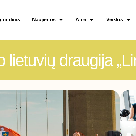
grindinis
Naujienos
Apie
Veiklos
 lietuvių draugija „L
Pirm