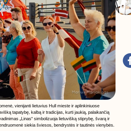
Sek
uomenė, vienijanti lietuvius Hull mieste ir aplinkiniuose
višką tapatybę, kalbą ir tradicijas, kurti jaukią, palaikančią
adinimas „Linas“ simbolizuoja lietuvišką stiprybę, švarą ir
ų bendruomenė siekia šviesos, bendrystės ir tautinės vienybės.