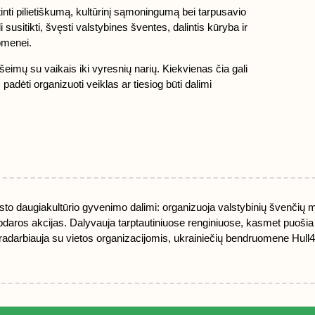
skatinti pilietiškumą, kultūrinį sąmoningumą bei tarpusavio
 susitikti, švęsti valstybines šventes, dalintis kūryba ir
uomenei.
šeimų su vaikais iki vyresnių narių. Kiekvienas čia gali
 padėti organizuoti veiklas ar tiesiog būti dalimi
sto daugiakultūrio gyvenimo dalimi: organizuoja valstybinių švenčių 
labdaros akcijas. Dalyvauja tarptautiniuose renginiuose, kasmet puošia 
radarbiauja su vietos organizacijomis, ukrainiečių bendruomene Hull4U