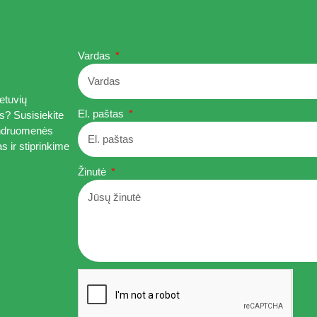
Vardas
etuvių
El. paštas
s? Susisiekite
bendruomenės
as ir stiprinkime
Žinutė