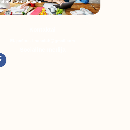
retorė: Laura Jasienė
Kontaktai
El. paštas: linasclub@gmail.com
Socialinė medija