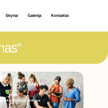
Skyriai
Galerija
Kontaktai
inas”
Valdyba
ininkė: Viktorija Volkova