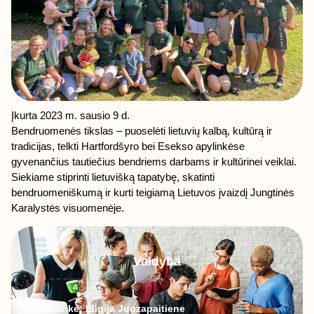
Įkurta 2023 m. sausio 9 d.
Bendruomenės tikslas – puoselėti lietuvių kalbą, kultūrą ir
tradicijas, telkti Hartfordšyro bei Esekso apylinkėse
gyvenančius tautiečius bendriems darbams ir kultūrinei veiklai.
Siekiame stiprinti lietuvišką tapatybę, skatinti
bendruomeniškumą ir kurti teigiamą Lietuvos įvaizdį Jungtinės
Karalystės visuomenėje.
Valdyba
Pirmininkė: Eligija Juozapaitiene