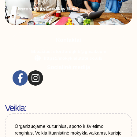
Sekretorė: Rūta Čereškevičiutė
Kontaktai
El.paštas: stortford.jklb@gmail.com
https://mokyklalutute.co.uk/
Socialinė medija
Veikla:
Organizuojame kultūrinius, sporto ir švietimo
renginius. Veikia lituanistinė mokykla vaikams, kurioje