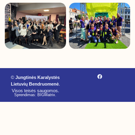
©
Jungtinės Karalystės
Lietuvių Bendruomenė
.
Visos teisės saugomos.
Sprendimas: BIGMatrix
.