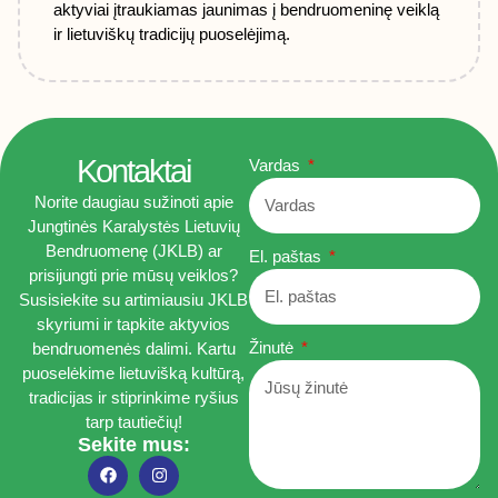
aktyviai įtraukiamas jaunimas į bendruomeninę veiklą
ir lietuviškų tradicijų puoselėjimą.
Kontaktai
Vardas
Norite daugiau sužinoti apie
Jungtinės Karalystės Lietuvių
Bendruomenę (JKLB) ar
El. paštas
prisijungti prie mūsų veiklos?
Susisiekite su artimiausiu JKLB
skyriumi ir tapkite aktyvios
Žinutė
bendruomenės dalimi. Kartu
puoselėkime lietuvišką kultūrą,
tradicijas ir stiprinkime ryšius
tarp tautiečių!
Sekite mus: