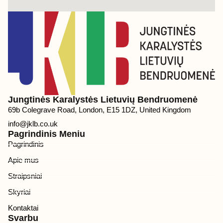
Jungtinės Karalystės Lietuvių Bendruomenė
69b Colegrave Road, London, E15 1DZ, United Kingdom
info@jklb.co.uk
Pagrindinis Meniu
Pagrindinis
Apie mus
Straipsniai
Skyriai
Kontaktai
Svarbu