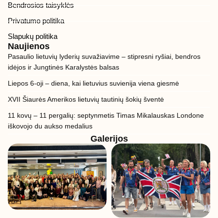
Bendrosios taisyklės
Privatumo politika
Slapukų politika
Naujienos
Pasaulio lietuvių lyderių suvažiavime – stipresni ryšiai, bendros
idėjos ir Jungtinės Karalystės balsas
Liepos 6-oji – diena, kai lietuvius suvienija viena giesmė
XVII Šiaurės Amerikos lietuvių tautinių šokių šventė
11 kovų – 11 pergalių: septynmetis Timas Mikalauskas Londone
iškovojo du aukso medalius
Galerijos