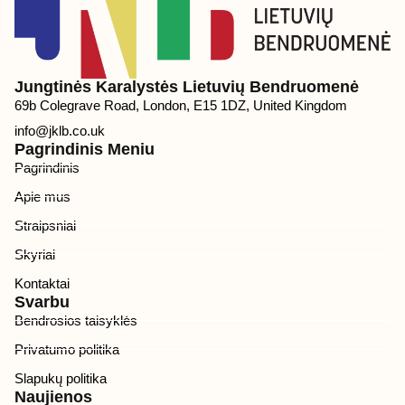
Jungtinės Karalystės Lietuvių Bendruomenė
69b Colegrave Road, London, E15 1DZ, United Kingdom
info@jklb.co.uk
Pagrindinis Meniu
Pagrindinis
Apie mus
Straipsniai
Skyriai
Kontaktai
Svarbu
Bendrosios taisyklės
Privatumo politika
Slapukų politika
Naujienos