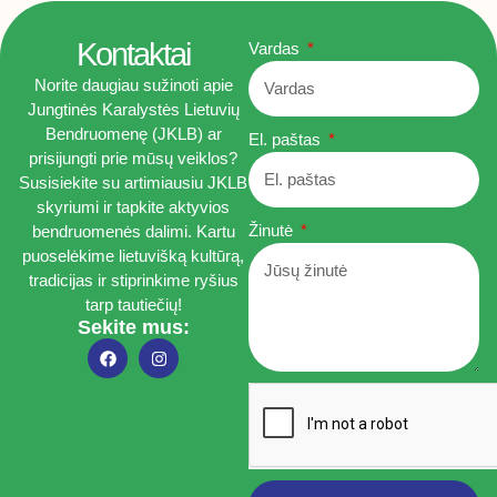
Kontaktai
Vardas
Norite daugiau sužinoti apie
Jungtinės Karalystės Lietuvių
Bendruomenę (JKLB) ar
El. paštas
prisijungti prie mūsų veiklos?
Susisiekite su artimiausiu JKLB
skyriumi ir tapkite aktyvios
Žinutė
bendruomenės dalimi. Kartu
puoselėkime lietuvišką kultūrą,
tradicijas ir stiprinkime ryšius
tarp tautiečių!
Sekite mus: