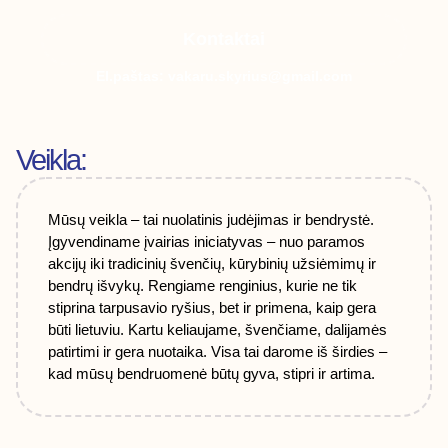
Kontaktai
El.paštas: vakaru.skyrius@gmail.com
Veikla:
Mūsų veikla – tai nuolatinis judėjimas ir bendrystė.
Įgyvendiname įvairias iniciatyvas – nuo paramos
akcijų iki tradicinių švenčių, kūrybinių užsiėmimų ir
bendrų išvykų. Rengiame renginius, kurie ne tik
stiprina tarpusavio ryšius, bet ir primena, kaip gera
būti lietuviu. Kartu keliaujame, švenčiame, dalijamės
patirtimi ir gera nuotaika. Visa tai darome iš širdies –
kad mūsų bendruomenė būtų gyva, stipri ir artima.