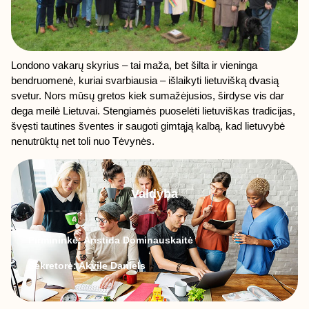
Londono vakarų skyrius – tai maža, bet šilta ir vieninga
bendruomenė, kuriai svarbiausia – išlaikyti lietuvišką dvasią
svetur. Nors mūsų gretos kiek sumažėjusios, širdyse vis dar
dega meilė Lietuvai. Stengiamės puoselėti lietuviškas tradicijas,
švęsti tautines šventes ir saugoti gimtąją kalbą, kad lietuvybė
nenutrūktų net toli nuo Tėvynės.
Valdyba
Pirmininkė: Aristida Dominauskaitė
Sekretorė: Akvile Daniels