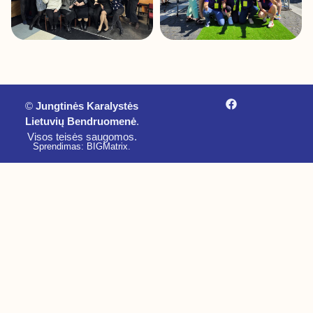
©
Jungtinės Karalystės
Lietuvių Bendruomenė
.
Visos teisės saugomos.
Sprendimas: BIGMatrix
.