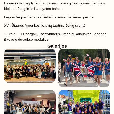
Pasaulio lietuvių lyderių suvažiavime – stipresni ryšiai, bendros
idėjos ir Jungtinės Karalystės balsas
Liepos 6-oji – diena, kai lietuvius suvienija viena giesmė
XVII Šiaurės Amerikos lietuvių tautinių šokių šventė
11 kovų – 11 pergalių: septynmetis Timas Mikalauskas Londone
iškovojo du aukso medalius
Galerijos