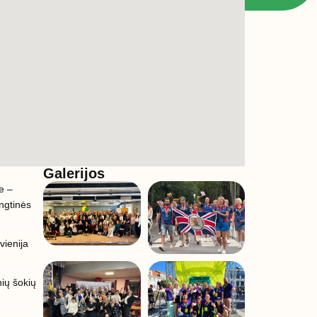
Galerijos
e –
ungtinės
vienija
nių šokių