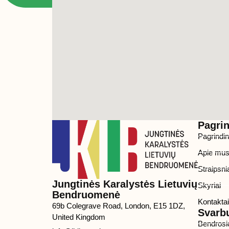
Pagri
Pagrindin
Apie mu
Straipsni
Jungtinės Karalystės Lietuvių
Skyriai
Bendruomenė
Kontaktai
69b Colegrave Road, London, E15 1DZ,
Svarb
United Kingdom
Bendrosi