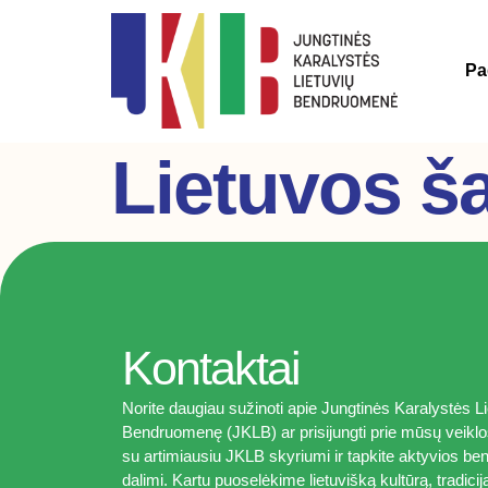
Pa
Lietuvos š
Kontaktai
Norite daugiau sužinoti apie Jungtinės Karalystės Li
Bendruomenę (JKLB) ar prisijungti prie mūsų veiklo
su artimiausiu JKLB skyriumi ir tapkite aktyvios 
dalimi. Kartu puoselėkime lietuvišką kultūrą, tradicij