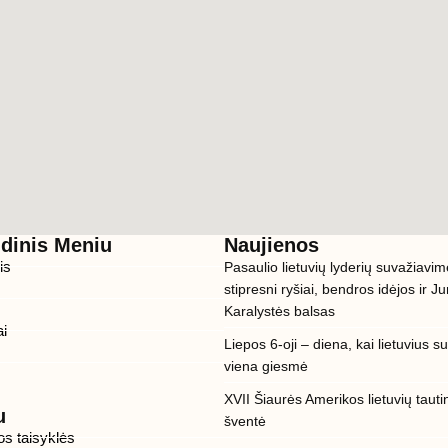
ndinis Meniu
Naujienos
is
Pasaulio lietuvių lyderių suvažiavim
stipresni ryšiai, bendros idėjos ir J
s
Karalystės balsas
ai
Liepos 6-oji – diena, kai lietuvius su
viena giesmė
XVII Šiaurės Amerikos lietuvių tauti
u
šventė
os taisyklės