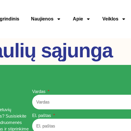
grindinis
Naujienos
Apie
Veiklos
aulių sąjunga
Vardas
etuvių
El. paštas
s? Susisiekite
bendruomenės
as ir stiprinkime