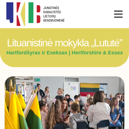
Lituanistinė mokykla „Lututė”
Hartfordšyras ir Eseksas | Hertforshire & Essex