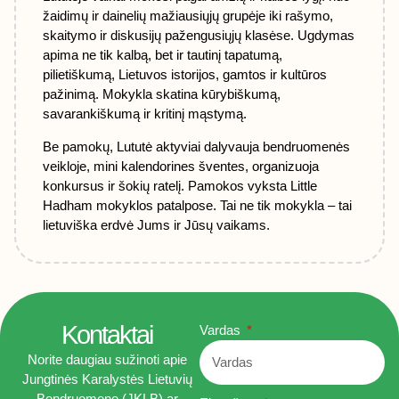
žaidimų ir dainelių
mažiausiųjų
grupėje iki rašymo,
skaitymo ir diskusijų pažengusiųjų klasėse. Ugdymas
apima ne tik kalbą, bet ir tautinį tapatumą,
pilietiškumą, Lietuvos istorijos, gamtos ir kultūros
pažinimą. Mokykla skatina kūrybiškumą,
savarankiškumą ir kritinį mąstymą.
Be pamokų, Lututė aktyviai dalyvauja bendruomenės
veikloje,
mini kalendorines
šventes, organizuoja
konkursus ir šokių ratelį. Pamokos vyksta Little
Hadham mokyklos patalpose. Tai ne tik mokykla – tai
lietuviška erdvė Jums ir Jūsų vaikams.
Kontaktai
Vardas
Norite daugiau sužinoti apie
Jungtinės Karalystės Lietuvių
Bendruomenę (JKLB) ar