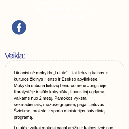
Little Hadham, SG11 2DX
www.mokyklalutute.co.uk
Socialiniai tinklai
Veikla:
Lituanistinė mokykla „Lututė“ – tai lietuvių kalbos ir
kultūros židinys Herts
o
ir Es
ekso
apylinkėse.
Mokykla suburia lietuvių bendruomenę Jungtinėje
Karalystėje ir siūlo kokybišką lituanistinį ugdymą
vaikams nuo 2 metų. Pamokos vyksta
sekmadieniais, mažose grupėse, pagal Lietuvos
Švietimo, mokslo ir sporto ministerijos patvirtintą
programą.
Lututėje vaikai mokosi pagal amžių ir kalbos lygį: nuo