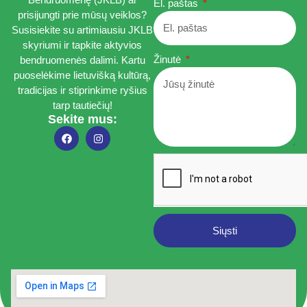
El. paštas
prisijungti prie mūsų veiklos?
Susisiekite su artimiausiu JKLB
skyriumi ir tapkite aktyvios
Žinutė
bendruomenės dalimi. Kartu
puoselėkime lietuvišką kultūrą,
tradicijas ir stiprinkime ryšius
tarp tautiečių!
Sekite mus:
Siųsti