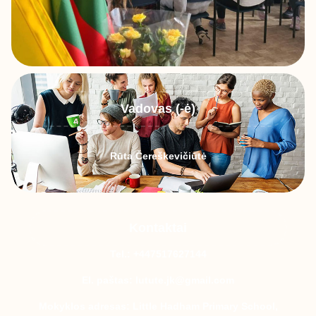
Vadovas (-ė)
Rūta Čereškevičiūtė
Kontaktai
Tel.: +447517627144
El. paštas: lutute.jk@gmail.com
Mokyklos adresas: Little Hadham Primary School,