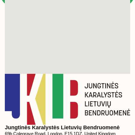
Jungtinės Karalystės Lietuvių Bendruomenė
69b Colegrave Road, London, E15 1DZ, United Kingdom