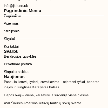
info@jklb.co.uk
Pagrindinis Meniu
Pagrindinis
Apie mus
Straipsniai
Skyriai
Kontaktai
Svarbu
Bendrosios taisyklės
Privatumo politika
Slapukų politika
Naujienos
Pasaulio lietuvių lyderių suvažiavime – stipresni ryšiai, bendros
idėjos ir Jungtinės Karalystės balsas
Liepos 6-oji – diena, kai lietuvius suvienija viena giesmė
XVII Šiaurės Amerikos lietuvių tautinių šokių šventė