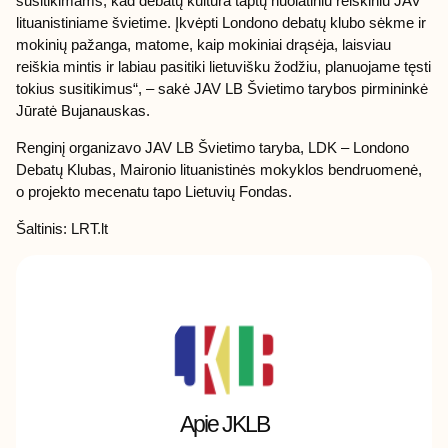
susitikimams, kad debatų kultūra taptų nuolatiniu reiškiniu JAV
lituanistiniame švietime. Įkvėpti Londono debatų klubo sėkme ir
mokinių pažanga, matome, kaip mokiniai drąsėja, laisviau
reiškia mintis ir labiau pasitiki lietuvišku žodžiu, planuojame tęsti
tokius susitikimus“, – sakė JAV LB Švietimo tarybos pirmininkė
Jūratė Bujanauskas.
Renginį organizavo JAV LB Švietimo taryba, LDK – Londono
Debatų Klubas, Maironio lituanistinės mokyklos bendruomenė,
o projekto mecenatu tapo Lietuvių Fondas.
Šaltinis: LRT.lt
Apie JKLB