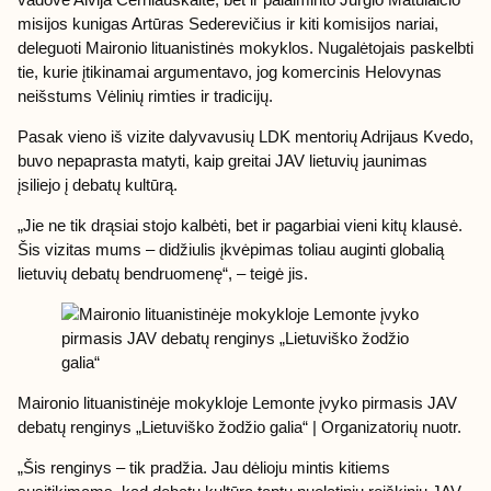
misijos kunigas Artūras Sederevičius ir kiti komisijos nariai,
deleguoti Maironio lituanistinės mokyklos. Nugalėtojais paskelbti
tie, kurie įtikinamai argumentavo, jog komercinis Helovynas
neišstums Vėlinių rimties ir tradicijų.
Pasak vieno iš vizite dalyvavusių LDK mentorių Adrijaus Kvedo,
buvo nepaprasta matyti, kaip greitai JAV lietuvių jaunimas
įsiliejo į debatų kultūrą.
„Jie ne tik drąsiai stojo kalbėti, bet ir pagarbiai vieni kitų klausė.
Šis vizitas mums – didžiulis įkvėpimas toliau auginti globalią
lietuvių debatų bendruomenę“, – teigė jis.
Maironio lituanistinėje mokykloje Lemonte įvyko pirmasis JAV
debatų renginys „Lietuviško žodžio galia“ | Organizatorių nuotr.
„Šis renginys – tik pradžia. Jau dėlioju mintis kitiems