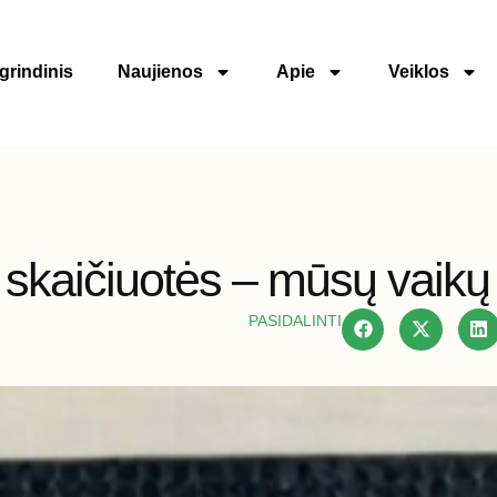
grindinis
Naujienos
Apie
Veiklos
skaičiuotės – mūsų vaikų p
PASIDALINTI