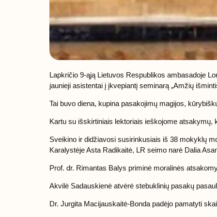
Lapkričio 9-ąją Lietuvos Respublikos ambasadoje Lond
jaunieji asistentai į įkvepiantį seminarą „Amžių išmin
Tai buvo diena, kupina pasakojimų magijos, kūrybišk
Kartu su išskirtiniais lektoriais ieškojome atsakymų, 
Sveikino ir didžiavosi susirinkusiais iš 38 mokyklų 
Karalystėje Asta Radikaitė, LR seimo narė Dalia Asan
Prof. dr. Rimantas Balys priminė moralinės atsakomy
Akvilė Sadauskienė atvėrė stebuklinių pasakų pasaul
Dr. Jurgita Macijauskaitė-Bonda padėjo pamatyti skai