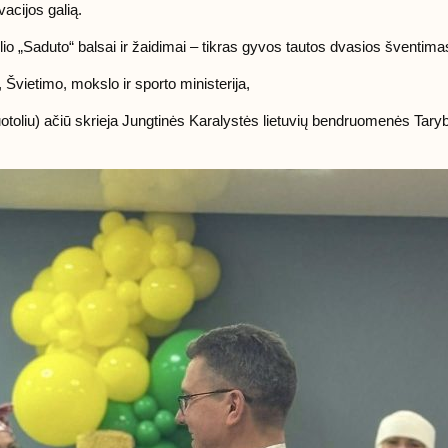
acijos galią.
io „Saduto“ balsai ir žaidimai – tikras gyvos tautos dvasios šventima
vietimo, mokslo ir sporto ministerija,
otoliu) ačiū skrieja Jungtinės Karalystės lietuvių bendruomenės Tarybai