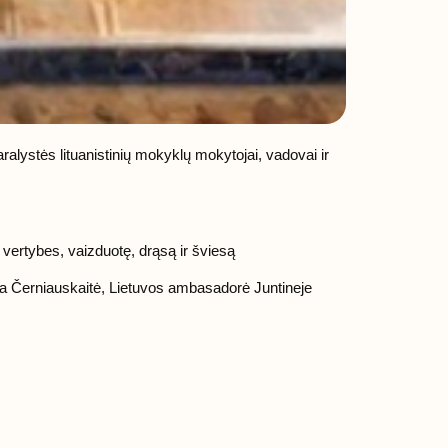
alystės lituanistinių mokyklų mokytojai, vadovai ir
 vertybes, vaizduotę, drąsą ir šviesą
ija Černiauskaitė, Lietuvos ambasadorė Juntineje