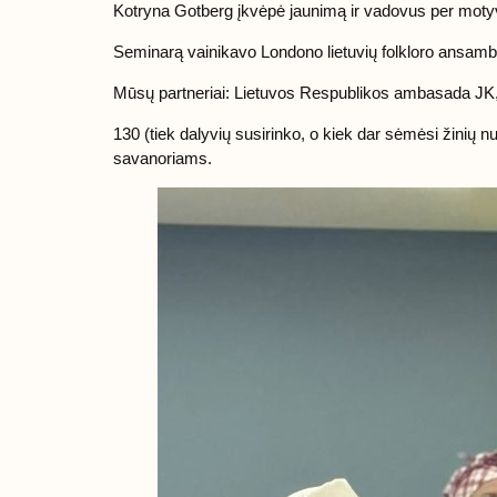
Kotryna Gotberg įkvėpė jaunimą ir vadovus per motyv
Seminarą vainikavo Londono lietuvių folkloro ansambl
Mūsų partneriai: Lietuvos Respublikos ambasada JK, Š
130 (tiek dalyvių susirinko, o kiek dar sėmėsi žinių nu
savanoriams.