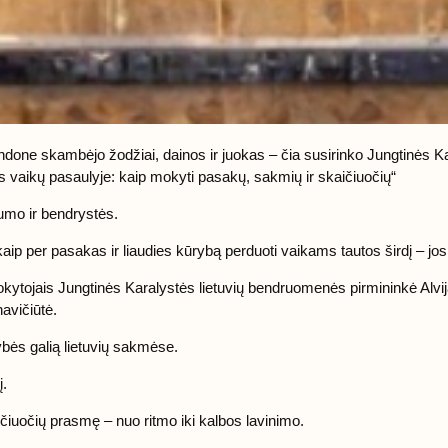
one skambėjo žodžiai, dainos ir juokas – čia susirinko Jungtinės Kar
tis vaikų pasaulyje: kaip mokyti pasakų, sakmių ir skaičiuočių“
umo ir bendrystės.
kaip per pasakas ir liaudies kūrybą perduoti vaikams tautos širdį – jos
mokytojais Jungtinės Karalystės lietuvių bendruomenės pirmininkė Alv
avičiūtė.
bės galią lietuvių sakmėse.
į.
čiuočių prasmę – nuo ritmo iki kalbos lavinimo.